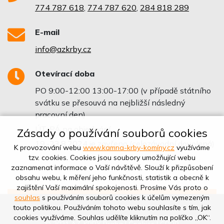
774 787 618
,
774 787 620
,
284 818 289
E-mail
info@azkrby.cz
Otevírací doba
PO 9:00-12:00 13:00-17:00 (v případě státního
svátku se přesouvá na nejbližší následný
pracovní den)
ÚT-PÁ na objednání
Zásady o používání souborů cookies
19.-23.8.2024 je zavřeno (celozávodní dovolená)
K provozování webu
www.kamna-krby-komíny.cz
využíváme
tzv. cookies. Cookies jsou soubory umožňující webu
zaznamenat informace o Vaší návštěvě. Slouží k přizpůsobení
obsahu webu, k měření jeho funkčnosti, statistik a obecně k
zajištění Vaší maximální spokojenosti. Prosíme Vás proto o
souhlas
s používáním souborů cookies k účelům vymezeným
touto politikou. Používáním tohoto webu souhlasíte s tím, jak
cookies využíváme. Souhlas udělíte kliknutím na políčko „OK“.