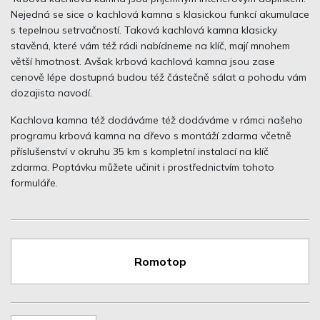
Nejedná se sice o kachlová kamna s klasickou funkcí akumulace
s tepelnou setrvačností. Taková kachlová kamna klasicky
stavěná, které vám též rádi nabídneme na klíč, mají mnohem
větší hmotnost. Avšak krbová kachlová kamna jsou zase
cenově lépe dostupná budou též částečně sálat a pohodu vám
dozajista navodí.
Kachlova kamna též dodáváme též dodáváme v rámci našeho
programu krbová kamna na dřevo s montáží zdarma včetně
příslušenství v okruhu 35 km s kompletní instalací na klíč
zdarma. Poptávku můžete učinit i prostřednictvím tohoto
formuláře.
Romotop