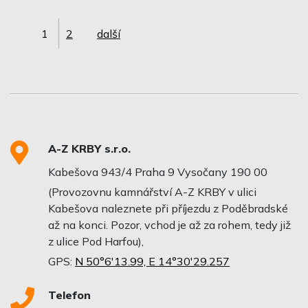
1
2
další
A-Z KRBY s.r.o.
Kabešova 943/4 Praha 9 Vysočany 190 00
(Provozovnu kamnářství A-Z KRBY v ulici
Kabešova naleznete při příjezdu z Poděbradské
až na konci. Pozor, vchod je až za rohem, tedy již
z ulice Pod Harfou),
GPS:
N 50°6'13.99, E 14°30'29.257
Telefon