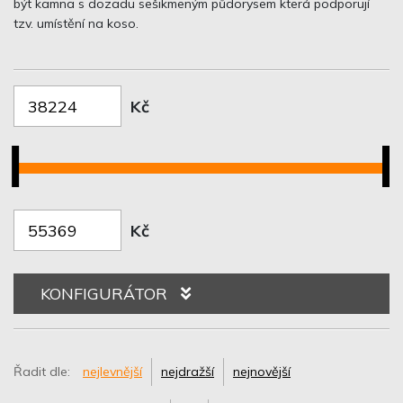
být kamna s dozadu sešikmeným půdorysem která podporují
tzv. umístění na koso.
Kč
Kč
KONFIGURÁTOR
Řadit dle:
nejlevnější
nejdražší
nejnovější