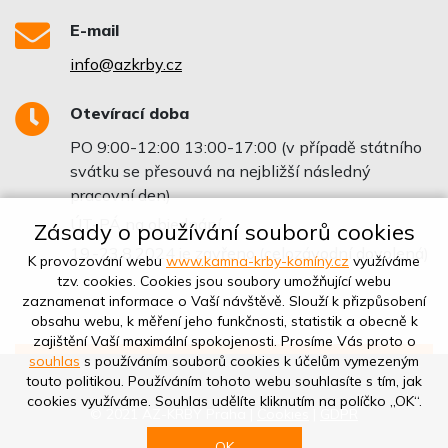
E-mail
info@azkrby.cz
Otevírací doba
PO 9:00-12:00 13:00-17:00 (v případě státního
svátku se přesouvá na nejbližší následný
pracovní den)
ÚT-PÁ na objednání
Zásady o používání souborů cookies
19.-23.8.2024 je zavřeno (celozávodní dovolená)
K provozování webu
www.kamna-krby-komíny.cz
využíváme
tzv. cookies. Cookies jsou soubory umožňující webu
zaznamenat informace o Vaší návštěvě. Slouží k přizpůsobení
obsahu webu, k měření jeho funkčnosti, statistik a obecně k
zajištění Vaší maximální spokojenosti. Prosíme Vás proto o
souhlas
s používáním souborů cookies k účelům vymezeným
touto politikou. Používáním tohoto webu souhlasíte s tím, jak
cookies využíváme. Souhlas udělíte kliknutím na políčko „OK“.
© 2021 AZ-KRBY Praha |
Cookies
|
GDPR
OK