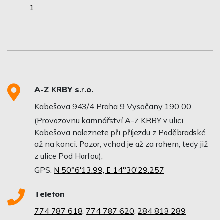
1
A-Z KRBY s.r.o.
Kabešova 943/4 Praha 9 Vysočany 190 00
(Provozovnu kamnářství A-Z KRBY v ulici
Kabešova naleznete při příjezdu z Poděbradské
až na konci. Pozor, vchod je až za rohem, tedy již
z ulice Pod Harfou),
GPS:
N 50°6'13.99, E 14°30'29.257
Telefon
774 787 618
,
774 787 620
,
284 818 289