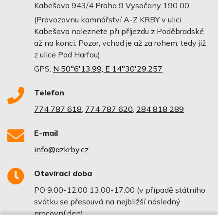
Kabešova 943/4 Praha 9 Vysočany 190 00
(Provozovnu kamnářství A-Z KRBY v ulici
Kabešova naleznete při příjezdu z Poděbradské
až na konci. Pozor, vchod je až za rohem, tedy již
z ulice Pod Harfou),
GPS:
N 50°6'13.99, E 14°30'29.257
Telefon
774 787 618
,
774 787 620
,
284 818 289
E-mail
info@azkrby.cz
Otevírací doba
PO 9:00-12:00 13:00-17:00 (v případě státního
svátku se přesouvá na nejbližší následný
pracovní den)