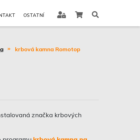
NTAKT
OSTATNÍ
ma
krbová kamna Romotop
nstalovaná značka krbových
o programu
krbová kamna na