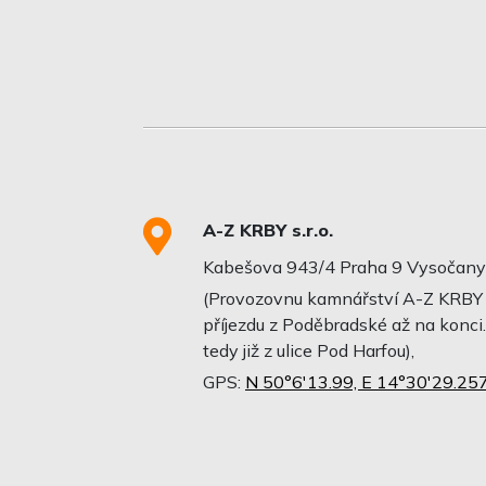
A-Z KRBY s.r.o.
Kabešova 943/4 Praha 9 Vysočany
(Provozovnu kamnářství A-Z KRBY v
příjezdu z Poděbradské až na konci.
tedy již z ulice Pod Harfou),
GPS:
N 50°6'13.99, E 14°30'29.25