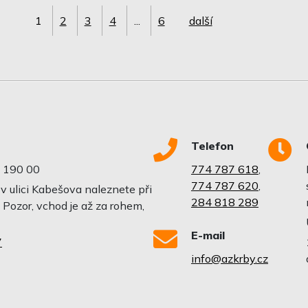
1
2
3
4
...
6
další
Telefon
 190 00
774 787 618
,
774 787 620
,
 ulici Kabešova naleznete při
284 818 289
 Pozor, vchod je až za rohem,
E-mail
7
info@azkrby.cz