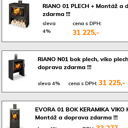
RIANO 01 PLECH + Montáž a 
zdarma !!!
sleva
cena s DPH:
4%
31 225,-
RIANO N01 bok plech, víko plec
doprava zdarma !!!
31 225,-
sleva 4%
cena s DPH:
EVORA 01 BOK KERAMIKA VIKO 
Montáž a doprava zdarma !!!