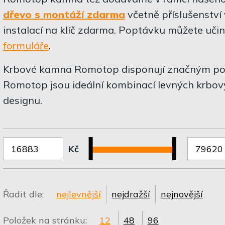
dřevo s montáží zdarma
včetně příslušenství
instalací na klíč zdarma. Poptávku můžete učin
formuláře
.
Krbové kamna Romotop disponují značným počt
Romotop jsou ideální kombinací levných krbov
designu.
Kč
Řadit dle:
nejlevnější
nejdražší
nejnovější
Položek na stránku:
12
48
96