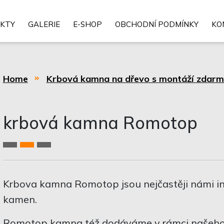
KTY
GALERIE
E-SHOP
OBCHODNÍ PODMÍNKY
KO
Home
Krbová kamna na dřevo s montáží zdar
krbová kamna Romotop
Krbova kamna Romotop jsou nejčastěji námi i
kamen.
Romotop kamna též dodáváme v rámci našeh