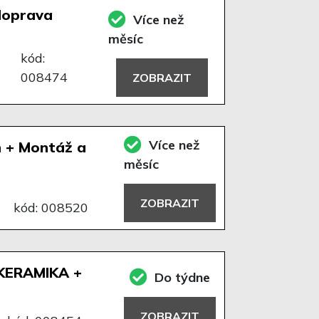
doprava
Více než
měsíc
kód:
008474
ZOBRAZIT
Více než
h + Montáž a
měsíc
ZOBRAZIT
kód: 008520
KERAMIKA +
Do týdne
ZOBRAZIT