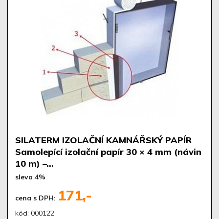
SILATERM IZOLAČNÍ KAMNÁŘSKÝ PAPÍR
Samolepící izolační papír 30 × 4 mm (návin
10 m) –…
sleva 4%
171,-
cena s DPH:
kód: 000122