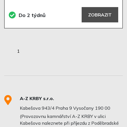
Do 2 týdnů
ZOBRAZIT
1
A-Z KRBY s.r.o.
Kabešova 943/4 Praha 9 Vysočany 190 00
(Provozovnu kamnářství A-Z KRBY v ulici
Kabešova naleznete při příjezdu z Poděbradské