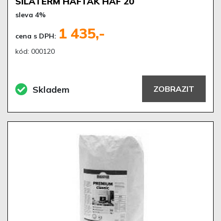
SILATERM HAFŤÁK HAF 20
sleva 4%
1 435,-
cena s DPH:
kód: 000120
Skladem
ZOBRAZIT