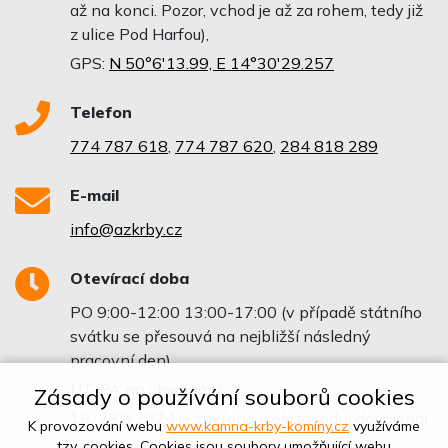
až na konci. Pozor, vchod je až za rohem, tedy již
z ulice Pod Harfou),
GPS:
N 50°6'13.99, E 14°30'29.257
Telefon
774 787 618
,
774 787 620
,
284 818 289
E-mail
info@azkrby.cz
Otevírací doba
PO 9:00-12:00 13:00-17:00 (v případě státního
svátku se přesouvá na nejbližší následný
pracovní den)
ÚT-PÁ na objednání
Zásady o používání souborů cookies
19.-23.8.2024 je zavřeno (celozávodní dovolená)
K provozování webu
www.kamna-krby-komíny.cz
využíváme
tzv. cookies. Cookies jsou soubory umožňující webu