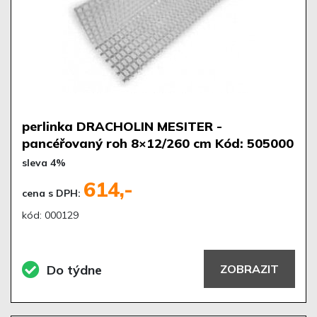
perlinka DRACHOLIN MESITER -
pancéřovaný roh 8×12/260 cm Kód: 505000
sleva 4%
614,-
cena s DPH:
kód: 000129
Do týdne
ZOBRAZIT