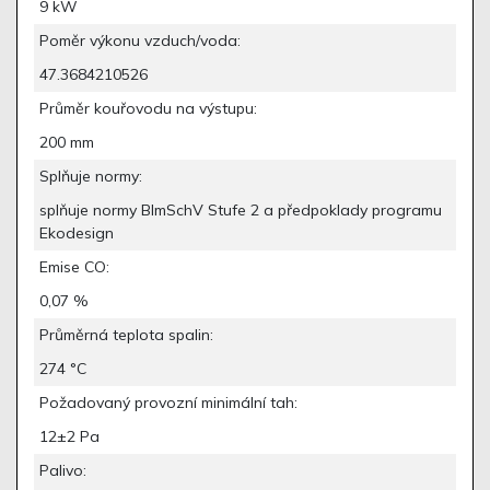
9 kW
Poměr výkonu vzduch/voda:
47.3684210526
Průměr kouřovodu na výstupu:
200 mm
Splňuje normy:
splňuje normy BlmSchV Stufe 2 a předpoklady programu
Ekodesign
Emise CO:
0,07 %
Průměrná teplota spalin:
274 °C
Požadovaný provozní minimální tah:
12±2 Pa
Palivo: