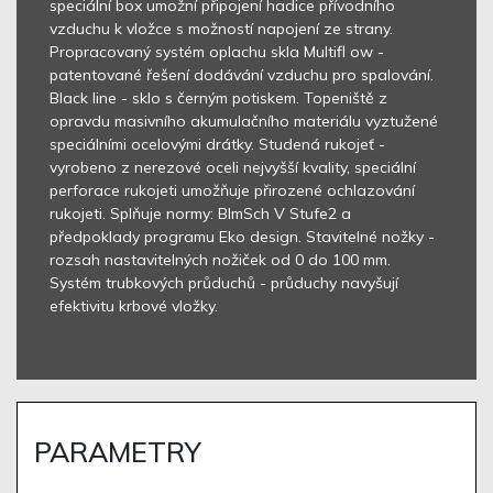
speciální box umožní připojení hadice přívodního
vzduchu k vložce s možností napojení ze strany.
Propracovaný systém oplachu skla Multifl ow -
patentované řešení dodávání vzduchu pro spalování.
Black line - sklo s černým potiskem. Topeniště z
opravdu masivního akumulačního materiálu vyztužené
speciálními ocelovými drátky. Studená rukojeť -
vyrobeno z nerezové oceli nejvyšší kvality, speciální
perforace rukojeti umožňuje přirozené ochlazování
rukojeti. Splňuje normy: BlmSch V Stufe2 a
předpoklady programu Eko design. Stavitelné nožky -
rozsah nastavitelných nožiček od 0 do 100 mm.
Systém trubkových průduchů - průduchy navyšují
efektivitu krbové vložky.
PARAMETRY