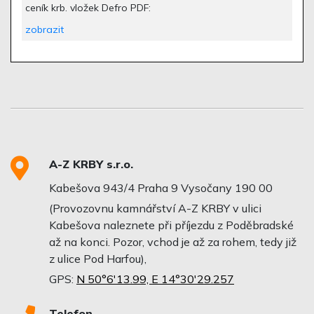
ceník krb. vložek Defro PDF:
zobrazit
A-Z KRBY s.r.o.
Kabešova 943/4 Praha 9 Vysočany 190 00
(Provozovnu kamnářství A-Z KRBY v ulici
Kabešova naleznete při příjezdu z Poděbradské
až na konci. Pozor, vchod je až za rohem, tedy již
z ulice Pod Harfou),
GPS:
N 50°6'13.99, E 14°30'29.257
Telefon