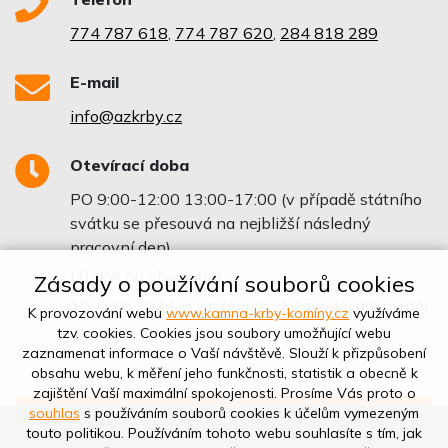
774 787 618
,
774 787 620
,
284 818 289
E-mail
info@azkrby.cz
Otevírací doba
PO 9:00-12:00 13:00-17:00 (v případě státního
svátku se přesouvá na nejbližší následný
pracovní den)
ÚT-PÁ na objednání
Zásady o používání souborů cookies
19.-23.8.2024 je zavřeno (celozávodní dovolená)
K provozování webu
www.kamna-krby-komíny.cz
využíváme
tzv. cookies. Cookies jsou soubory umožňující webu
zaznamenat informace o Vaší návštěvě. Slouží k přizpůsobení
obsahu webu, k měření jeho funkčnosti, statistik a obecně k
zajištění Vaší maximální spokojenosti. Prosíme Vás proto o
souhlas
s používáním souborů cookies k účelům vymezeným
touto politikou. Používáním tohoto webu souhlasíte s tím, jak