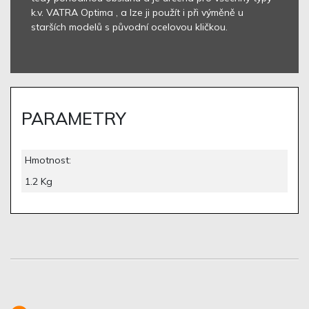
k.v. VATRA Optima , a lze ji použít i při výměně u
starších modelů s původní ocelovou kličkou.
PARAMETRY
Hmotnost:
1.2 Kg