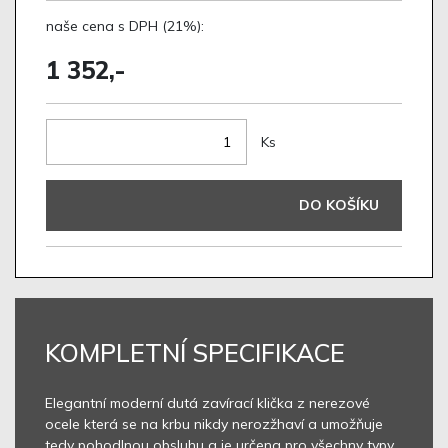
naše cena s DPH (21%):
1 352,-
Ks
DO KOŠÍKU
KOMPLETNÍ SPECIFIKACE
Elegantní moderní dutá zavírací klička z nerezové
ocele která se na krbu nikdy nerozžhaví a umožňuje
tedy pohodlnou obsluhu a je určena pro všechny typy