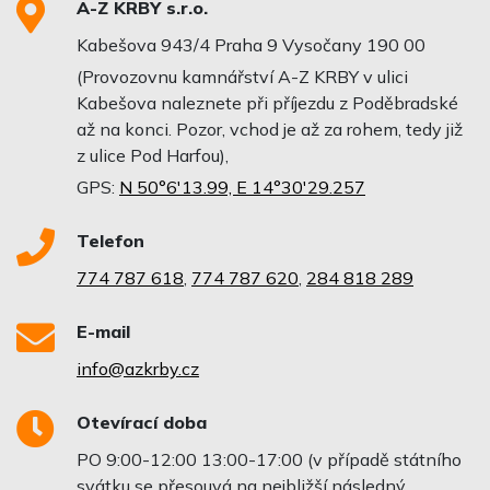
A-Z KRBY s.r.o.
Kabešova 943/4 Praha 9 Vysočany 190 00
(Provozovnu kamnářství A-Z KRBY v ulici
Kabešova naleznete při příjezdu z Poděbradské
až na konci. Pozor, vchod je až za rohem, tedy již
z ulice Pod Harfou),
GPS:
N 50°6'13.99, E 14°30'29.257
Telefon
774 787 618
,
774 787 620
,
284 818 289
E-mail
info@azkrby.cz
Otevírací doba
PO 9:00-12:00 13:00-17:00 (v případě státního
svátku se přesouvá na nejbližší následný